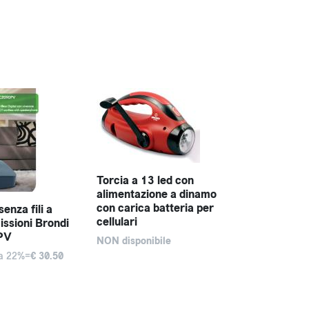
Torcia a 13 led con
alimentazione a dinamo
con carica batteria per
enza fili a
cellulari
ssioni Brondi
PV
NON disponibile
va 22%=
€ 30.50