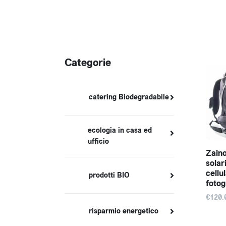
Categorie
catering Biodegradabile
ecologia in casa ed
ufficio
Zaino
solar
cellu
prodotti BIO
fotog
€120.
risparmio energetico