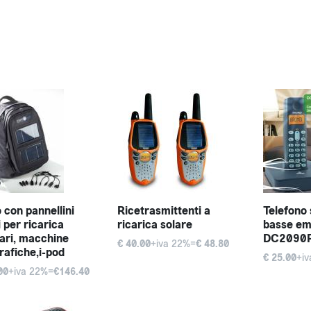
 con pannellini
Ricetrasmittenti a
Telefono s
i per ricarica
ricarica solare
basse emi
lari, macchine
DC2090
€ 40.00
+iva 22%=
€ 48.80
rafiche,i-pod
€ 25.00
+i
00
+iva 22%=
€146.40