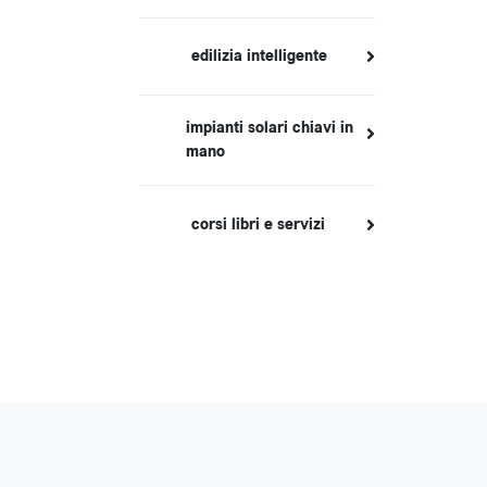
edilizia intelligente
impianti solari chiavi in
mano
corsi libri e servizi