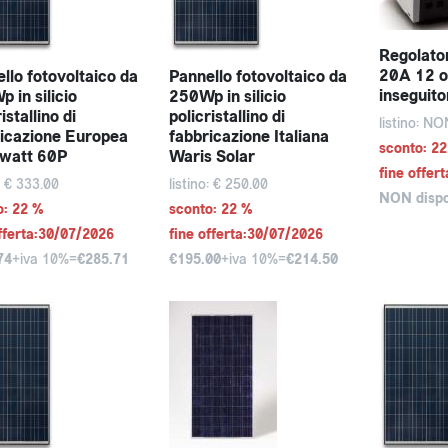
Regolator
20A 12 o
llo fotovoltaico da
Pannello fotovoltaico da
inseguit
 in silicio
250Wp in silicio
istallino di
policristallino di
listino: NO
icazione Europea
fabbricazione Italiana
sconto: 2
rwatt 60P
Waris Solar
fine offer
o: € 333.00
listino: € 250.00
NON dispo
o: 22 %
sconto: 22 %
fferta:30/07/2026
fine offerta:30/07/2026
74
+iva 10%=
€285.71
€195.00
+iva 10%=
€214.50