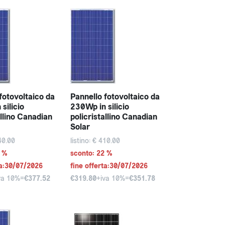
fotovoltaico da
Pannello fotovoltaico da
silicio
230Wp in silicio
allino Canadian
policristallino Canadian
Solar
440.00
listino: € 410.00
2 %
sconto: 22 %
ta:30/07/2026
fine offerta:30/07/2026
va 10%=
€377.52
€319.80
+iva 10%=
€351.78