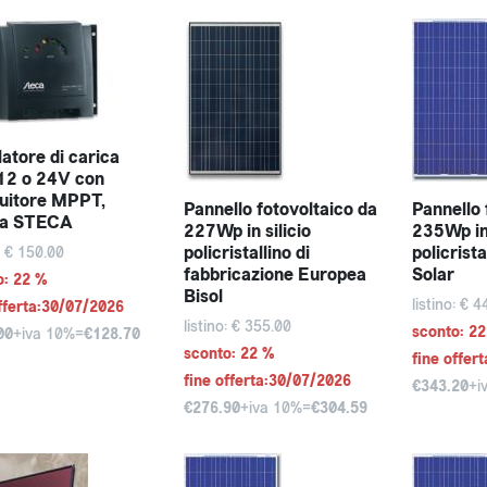
atore di carica
12 o 24V con
uitore MPPT,
Pannello fotovoltaico da
Pannello 
a STECA
227Wp in silicio
235Wp in 
policristallino di
policrist
o: € 150.00
fabbricazione Europea
Solar
o: 22 %
Bisol
listino: € 
fferta:30/07/2026
listino: € 355.00
sconto: 2
00
+iva 10%=
€128.70
sconto: 22 %
fine offer
fine offerta:30/07/2026
€343.20
+i
€276.90
+iva 10%=
€304.59