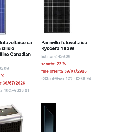
fotovoltaico da
Pannello fotovoltaico
silicio
Kyocera 185W
allino Canadian
listino: € 430.00
sconto: 22 %
395.00
fine offerta:30/07/2026
2 %
€335.40
+iva 10%=
€368.94
ta:30/07/2026
va 10%=
€338.91