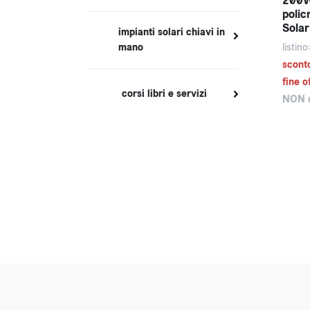
200Wp
polic
Solar
impianti solari chiavi in
mano
listin
scont
fine o
corsi libri e servizi
NON d