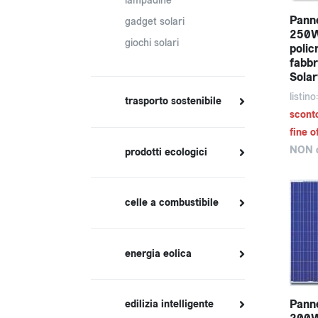
lampadine
Panne
gadget solari
250Wp
giochi solari
policr
fabbr
Sola
listin
trasporto sostenibile
scont
fine o
NON d
prodotti ecologici
celle a combustibile
energia eolica
Panne
edilizia intelligente