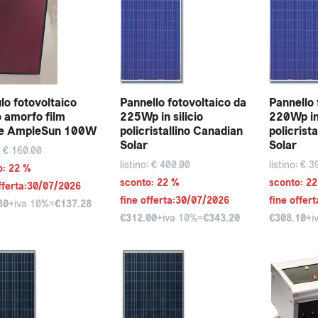
o fotovoltaico
Pannello fotovoltaico da
Pannello 
io amorfo film
225Wp in silicio
220Wp in 
ile AmpleSun 100W
policristallino Canadian
policrist
Solar
Solar
o: € 160.00
listino: € 400.00
listino: € 
o: 22 %
sconto: 22 %
sconto: 2
fferta:30/07/2026
fine offerta:30/07/2026
fine offer
80
+iva 10%=
€137.28
€312.00
+iva 10%=
€343.20
€308.10
+i