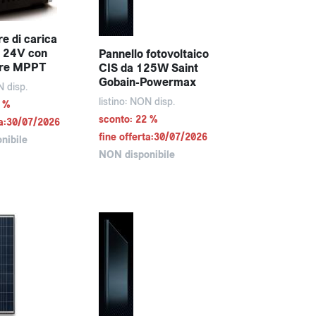
e di carica
 24V con
Pannello fotovoltaico
ore MPPT
CIS da 125W Saint
Gobain-Powermax
N disp.
listino: NON disp.
2 %
sconto: 22 %
ta:30/07/2026
fine offerta:30/07/2026
nibile
NON disponibile