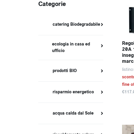
Categorie
catering Biodegradabile
Regol
ecologia in casa ed
20A 
ufficio
inseg
marc
listin
prodotti BIO
scont
fine o
risparmio energetico
€117.
acqua calda dal Sole