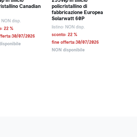
 in silicio
255Wp in silicio
ristallino Canadian
policristallino di
fabbricazione Europea
Solarwatt 60P
o: NON disp.
listino: NON disp.
o: 22 %
sconto: 22 %
fferta:30/07/2026
fine offerta:30/07/2026
isponibile
NON disponibile