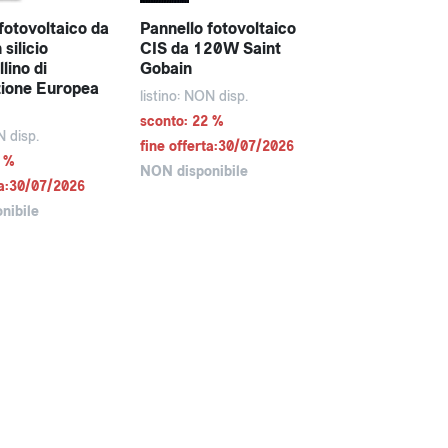
fotovoltaico da
Pannello fotovoltaico
silicio
CIS da 120W Saint
llino di
Gobain
zione Europea
listino: NON disp.
sconto: 22 %
N disp.
fine offerta:30/07/2026
2 %
NON disponibile
ta:30/07/2026
nibile