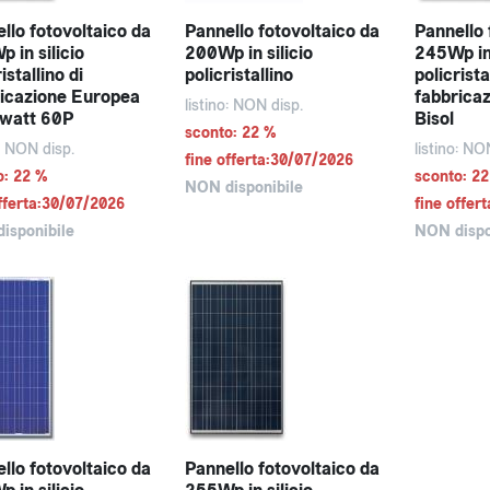
llo fotovoltaico da
Pannello fotovoltaico da
Pannello 
 in silicio
200Wp in silicio
245Wp in 
istallino di
policristallino
policrista
icazione Europea
fabbrica
listino: NON disp.
rwatt 60P
Bisol
sconto: 22 %
o: NON disp.
listino: NO
fine offerta:30/07/2026
o: 22 %
sconto: 2
NON disponibile
fferta:30/07/2026
fine offer
isponibile
NON dispo
llo fotovoltaico da
Pannello fotovoltaico da