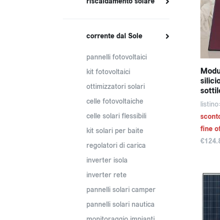
riscaldamento solare
corrente dal Sole
pannelli fotovoltaici
Modul
kit fotovoltaici
silic
ottimizzatori solari
sott
celle fotovoltaiche
listin
celle solari flessibili
scont
fine o
kit solari per baite
€124.
regolatori di carica
inverter isola
inverter rete
pannelli solari camper
pannelli solari nautica
monitoraggio impianti