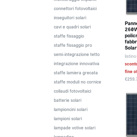
connettori fotovoltaici
inseguitori solari
Panne
cavi e quadri solari
260Wp
policr
staffe fissaggio
fabbr
staffe fissaggio pro
Sola
semi-integrazione tetto
listin
integrazione innovativa
scont
fine o
staffe lamiera grecata
€259.
staffe moduli no cornice
collaudi fotovoltaici
batterie solari
lampioncini solari
lampioni solari
lampade votive solari