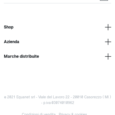
Shop
Azienda
Marche distribuite
© 2021 Equanet srl - Viale del Lavoro 22 - 20010 Casorezzo ( MI )
- p.iva:03074010962
Condizioni di vendita
Privacy & cookies