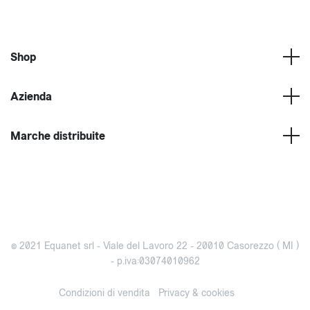
Shop
Azienda
Marche distribuite
© 2021 Equanet srl - Viale del Lavoro 22 - 20010 Casorezzo ( MI )
- p.iva:03074010962
Condizioni di vendita
Privacy & cookies