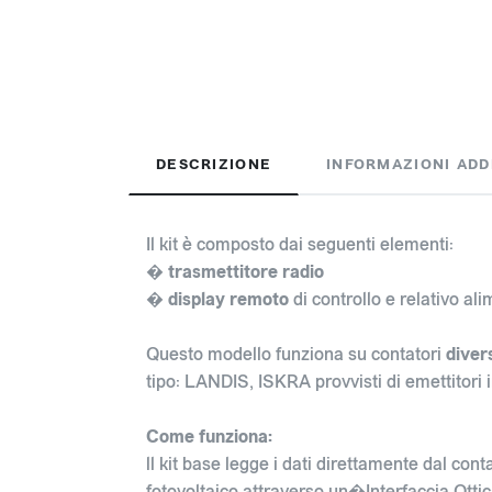
DESCRIZIONE
INFORMAZIONI ADD
Il kit è composto dai seguenti elementi:
�
trasmettitore radio
�
display remoto
di controllo e relativo al
Questo modello funziona su contatori
diver
tipo: LANDIS, ISKRA provvisti di emettitori 
Come funziona:
ll kit base legge i dati direttamente dal co
fotovoltaico attraverso un�Interfaccia Ottic