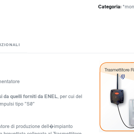
Categoria:
*moni
IZIONALI
imentatore
si da quelli forniti da ENEL
, per cui del
impulsi tipo "S0"
ntatore di produzione dell�impianto
a brevettata collegata al Trasmettitore