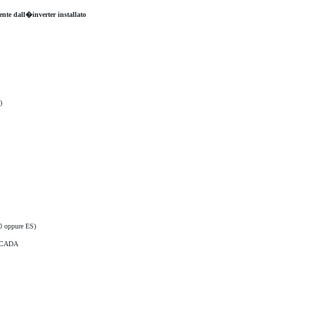
nte dall�inverter installato
)
S0 oppure ES)
o SCADA
Dimensioni