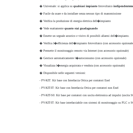
� Universale: si applica su
qualsiasi impianto
fotovoltaico
indipendenteme
� Facile da usare e da installare senza nessun tipo di manomissione
� Verifica la produzione di energia elettrica dell�impianto
� Vede esattamente
quanto stai guadagnando
� Emette un segnale acustico e visivo di possibili allarmi dell�impianto.
� Verifica l�efficienza dell�impianto fotovoltaico (con accessorio opzionale
� Permette il monitoraggio remoto via Internet (con accessorio opzionale)
� Gestisce automaticamente l�autoconsumo (con accessorio opzionale)
� Visualizza l�energia acquistata e venduta (con accessorio opzionale)
� Disponibile nelle seguenti versioni:
- PV-KIT: Kit base con Interfaccia Ottica per contatori Enel
- PV-KIT-IT: Kit base con Interfaccia Ottica per contatori non Enel
- PV-KIT-S0: Kit base per contatori con uscita elettronica ad impulsi (uscita 
- PV-KIT-IT: Kit base interfacciabile con sistemi di monitoraggio su PLC 
Prodotto