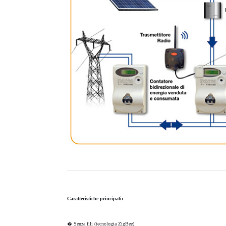
Caratteristiche principali:
� Senza fili (tecnologia ZigBee)